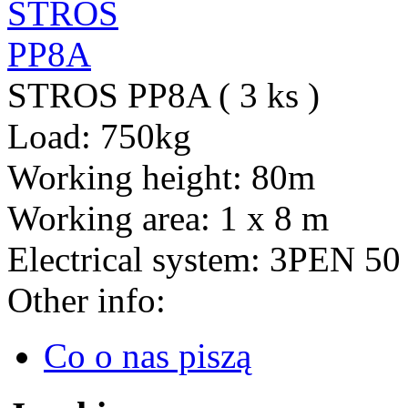
STROS PP8A ( 3 ks )
Load:
750kg
Working height:
80m
Working area:
1 x 8 m
Electrical system:
3PEN 50
Other info:
Co o nas piszą