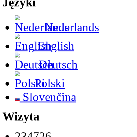
Języki
Nederlands
English
Deutsch
Polski
Slovenčina
Wizyta
234726