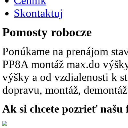
Cennik
Skontaktuj
Pomosty robocze
Ponúkame na prenájom sta
PP8A montáž max.do výšky 
výšky a od vzdialenosti k s
dopravu, montáž, demontáž
Ak si chcete pozrieť našu 