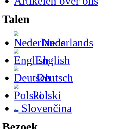
Artikelen over ons
Talen
Nederlands
English
Deutsch
Polski
Slovenčina
Bezoek