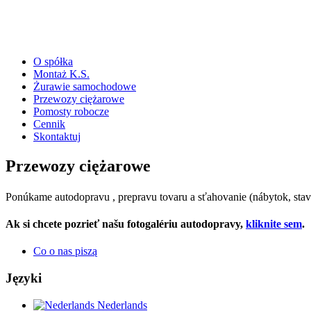
O spółka
Montaż K.S.
Żurawie samochodowe
Przewozy ciężarowe
Pomosty robocze
Cennik
Skontaktuj
Przewozy ciężarowe
Ponúkame autodopravu , prepravu tovaru a sťahovanie (nábytok, stave
Ak si chcete pozrieť našu fotogalériu autodopravy,
kliknite sem
.
Co o nas piszą
Języki
Nederlands