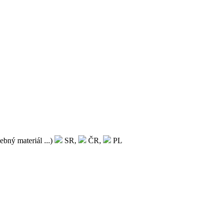
bný materiál ...)
SR,
ČR,
PL